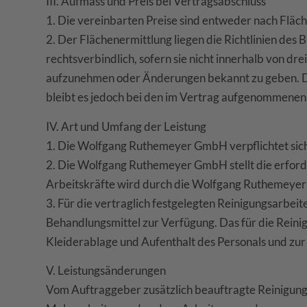
III. Aufmass und Preis bei Vertragsabschluss
1. Die vereinbarten Preise sind entweder nach Fläc
2. Der Flächenermittlung liegen die Richtlinien de
rechtsverbindlich, sofern sie nicht innerhalb von 
aufzunehmen oder Änderungen bekannt zu geben. Dan
bleibt es jedoch bei den im Vertrag aufgenommen
IV. Art und Umfang der Leistung
1. Die Wolfgang Ruthemeyer GmbH verpflichtet sich
2. Die Wolfgang Ruthemeyer GmbH stellt die erforder
Arbeitskräfte wird durch die Wolfgang Ruthemey
3. Für die vertraglich festgelegten Reinigungsarbei
Behandlungsmittel zur Verfügung. Das für die Rein
Kleiderablage und Aufenthalt des Personals und zur
V. Leistungsänderungen
Vom Auftraggeber zusätzlich beauftragte Reinigungsa