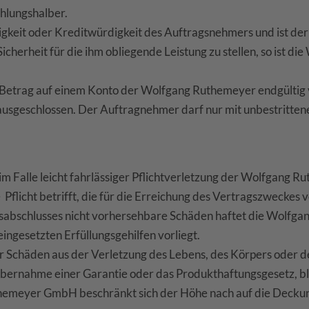
ahlungshalber.
igkeit oder Kreditwürdigkeit des Auftragsnehmers und ist d
 Sicherheit für die ihm obliegende Leistung zu stellen, so is
r Betrag auf einem Konto der Wolfgang Ruthemeyer endgültig v
ausgeschlossen. Der Auftragnehmer darf nur mit unbestrittene
m Falle leicht fahrlässiger Pflichtverletzung der Wolfgang 
e Pflicht betrifft, die für die Erreichung des Vertragszweckes 
agsabschlusses nicht vorhersehbare Schäden haftet die Wolfg
ingesetzten Erfüllungsgehilfen vorliegt.
r Schäden aus der Verletzung des Lebens, des Körpers oder 
 Übernahme einer Garantie oder das Produkthaftungsgesetz, 
themeyer GmbH beschränkt sich der Höhe nach auf die Decku