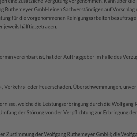
en eine zusätzliche Vergütung vorgenommen. Kann über die V
gang Ruthemeyer GmbH einen Sachverständigen auf Vorschla
gütung für die vorgenommenen Reinigungsarbeiten beauftrage
eweils hälftig getragen.
termin vereinbart ist, hat der Auftraggeber im Falle des Ver
s-, Verkehrs- oder Feuerschäden, Überschwemmungen, unvorhe
indernisse, welche die Leistungserbringung durch die Wolfga
Umfang der Störung von der Verpflichtung zur Erbringung der
er Zustimmung der Wolfgang Ruthemeyer GmbH; die Wolfgang