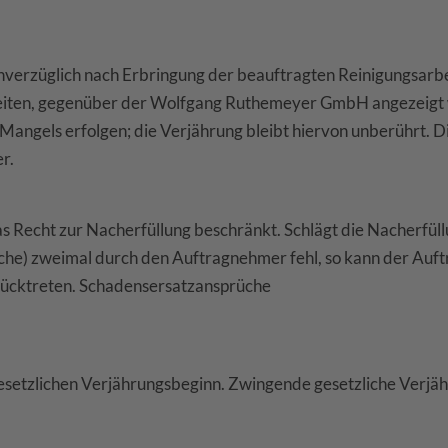
verzüglich nach Erbringung der beauftragten Reinigungsarbeit
eiten, gegenüber der Wolfgang Ruthemeyer GmbH angezeigt 
 Mangels erfolgen; die Verjährung bleibt hiervon unberührt. Di
r.
s Recht zur Nacherfüllung beschränkt. Schlägt die Nacherfü
läche) zweimal durch den Auftragnehmer fehl, so kann der Au
rücktreten. Schadensersatzansprüche
setzlichen Verjährungsbeginn. Zwingende gesetzliche Verjäh