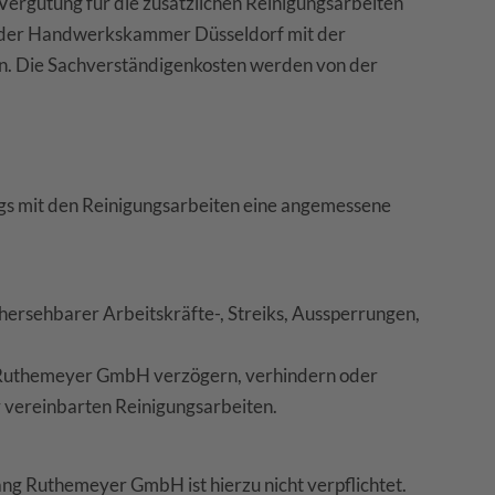
ergütung für die zusätzlichen Reinigungsarbeiten
g der Handwerkskammer Düsseldorf mit der
n. Die Sachverständigenkosten werden von der
zugs mit den Reinigungsarbeiten eine angemessene
rsehbarer Arbeitskräfte-, Streiks, Aussperrungen,
ng Ruthemeyer GmbH verzögern, verhindern oder
 vereinbarten Reinigungsarbeiten.
 Ruthemeyer GmbH ist hierzu nicht verpflichtet.