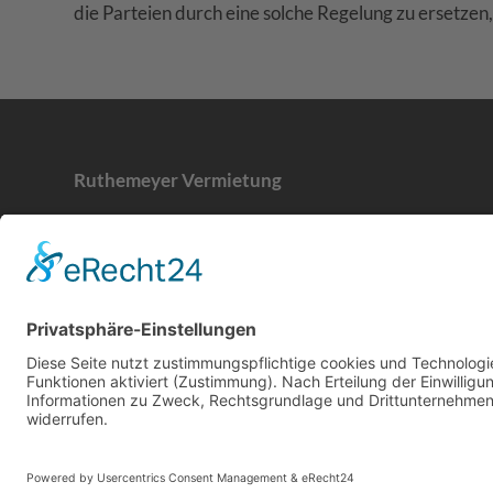
die Parteien durch eine solche Regelung zu ersetz
Ruthemeyer Vermietung
Toilettenwagen
|
mobile Toiletten
|
Bautrockner
|
Bauwagen
|
mobile Dusche
|
Baumaschinen
© Copyright - Ruthemeyer Vermietung