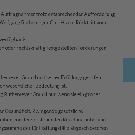
er Auftragnehmer trotz entsprechender Aufforderung
t die Wolfgang Ruthemeyer GmbH zum Rücktritt vom
erfügbar ist.
n oder rechtskräftig festgestellten Forderungen
Ruthemeyer GmbH und seiner Erfüllungsgehilfen
von wesentlicher Bedeutung ist.
ang Ruthemeyer GmbH nur, wenn sie ein grobes
der Gesundheit. Zwingende gesetzliche
bleiben von der vorstehenden Regelung unberührt.
ngssumme der für Haftungsfälle abgeschlossenen