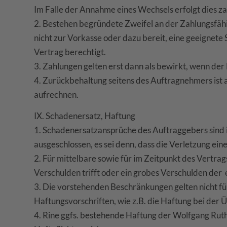
Im Falle der Annahme eines Wechsels erfolgt dies z
2. Bestehen begründete Zweifel an der Zahlungsfäh
nicht zur Vorkasse oder dazu bereit, eine geeignete
Vertrag berechtigt.
3. Zahlungen gelten erst dann als bewirkt, wenn de
4. Zurückbehaltung seitens des Auftragnehmers ist 
aufrechnen.
IX. Schadenersatz, Haftung
1. Schadenersatzansprüche des Auftraggebers sind i
ausgeschlossen, es sei denn, dass die Verletzung ein
2. Für mittelbare sowie für im Zeitpunkt des Vertr
Verschulden trifft oder ein grobes Verschulden der e
3. Die vorstehenden Beschränkungen gelten nicht fü
Haftungsvorschriften, wie z.B. die Haftung bei der
4. Rine ggfs. bestehende Haftung der Wolfgang Ru