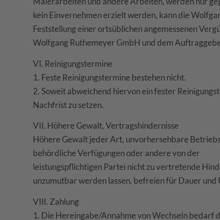
Malerarbeiten und andere Arbeiten, werden nur geg
kein Einvernehmen erzielt werden, kann die Wolf
Feststellung einer ortsüblichen angemessenen Ver
Wolfgang Ruthemeyer GmbH und dem Auftraggeber j
VI. Reinigungstermine
1. Feste Reinigungstermine bestehen nicht.
2. Soweit abweichend hiervon ein fester Reinigungs
Nachfrist zu setzen.
VII. Höhere Gewalt, Vertragshindernisse
Höhere Gewalt jeder Art, unvorhersehbare Betrieb
behördliche Verfügungen oder andere von der
leistungspflichtigen Partei nicht zu vertretende H
unzumutbar werden lassen, befreien für Dauer und 
VIII. Zahlung
1. Die Hereingabe/Annahme von Wechseln bedarf d