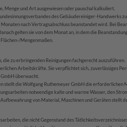
he, Menge und Art ausgewiesen oder pauschal kalkuliert.
s Bundesinnungsverbandes des Gebäudereiniger-Handwerks zugr
drei Monaten nach Vertragsabschluss beanstandet wird. Bei B
ach gelten sie von dem Monat an, in dem die Beanstandungen
en Flächen-/Mengenmaßen.
, die zu erbringenden Reinigungen fachgerecht auszuführen.
lichen Arbeitskräfte. Sie verpflichtet sich, zuverlässiges Pe
er GmbH überwacht.
ten stellt die Wolfgang Ruthemeyer GmbH die erforderlichen M
igungsarbeiten notwendige kalte und warme Wasser, den Stro
 Aufbewahrung von Material, Maschinen und Geräten stellt de
rbeiten, die nicht Gegenstand des Tätlichkeitsverzeichnisses