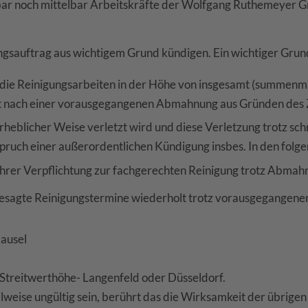
elbar noch mittelbar Arbeitskräfte der Wolfgang Ruthemeye
uftrag aus wichtigem Grund kündigen. Ein wichtiger Grund l
 die Reinigungsarbeiten in der Höhe von insgesamt (summenm
st nach einer vorausgegangenen Abmahnung aus Gründen des 
rheblicher Weise verletzt wird und diese Verletzung trotz sch
pruch einer außerordentlichen Kündigung insbes. In den folge
r Verpflichtung zur fachgerechten Reinigung trotz Abmahnu
agte Reinigungstermine wiederholt trotz vorausgegangener 
lausel
r Streitwerthöhe- Langenfeld oder Düsseldorf.
eilweise ungültig sein, berührt das die Wirksamkeit der übrig