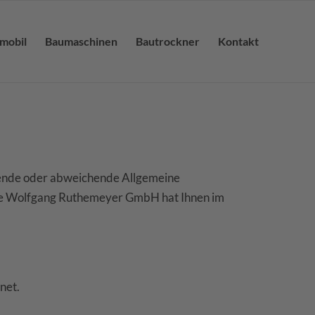
lmobil
Baumaschinen
Bautrockner
Kontakt
hende oder abweichende Allgemeine
die Wolfgang Ruthemeyer GmbH hat Ihnen im
net.