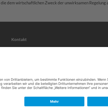
en, die dem wirtschaftlichen Zweck der unwirksamen Regelung
Kontakt
Industriestraße 22
40764 Langenfeld
Telefon:
02173 / 20483-0
E-Mail senden