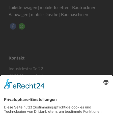
Toilettenwagen
|
mobile Toiletten
|
Bautrockner
|
Bauwagen
|
mobile Dusche
|
Baumaschinen
Kontakt
Industriestraße 22
40764 Langenfeld
Telefon:
02173 / 20483-0
E-Mail senden