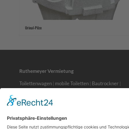
Urinal-Pilze
Ruthemeyer Vermietung
Toilettenwagen
|
mobile Toiletten
|
Bautrockner
|
Bauwagen
|
mobile Dusche
|
Baumaschinen