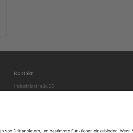
Kontakt
Industriestraße 22
40764 Langenfeld
Telefon:
02173 / 20483-0
E-Mail senden