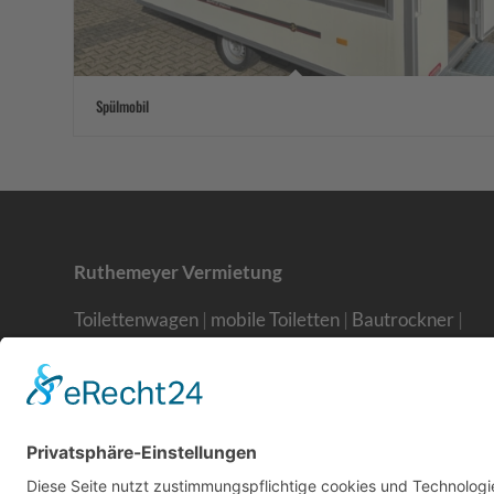
Spülmobil
Ruthemeyer Vermietung
Toilettenwagen
|
mobile Toiletten
|
Bautrockner
|
Bauwagen
|
mobile Dusche
|
Baumaschinen