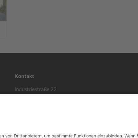
Kontakt
Industriestraße 22
40764 Langenfeld
Telefon:
02173 / 20483-0
E-Mail senden