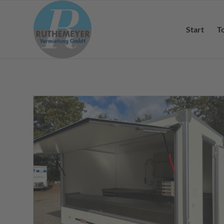
Start
T