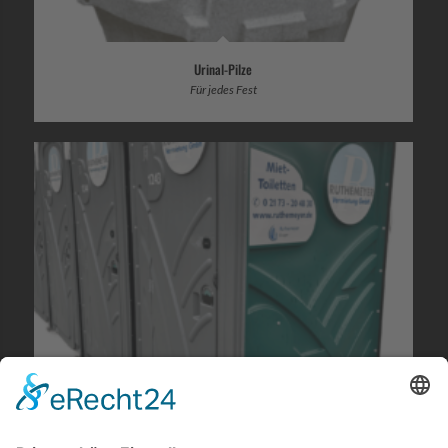
Urinal-Pilze
Für jedes Fest
Partytoilette