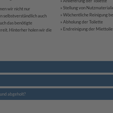
» Anlieferung der Toilette
» Stellung von Nutzmateriali
en wir nicht nur
» Wöchentliche Reinigung bei
rn selbstverständlich auch
» Abholung der Toilette
auch das benötigte
» Endreinigung der Miettoile
eit. Hinterher holen wir die
 und abgeholt?