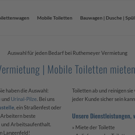
oilettenwagen
Mobile Toiletten
Bauwagen | Dusche | Spü
Auswahl für jeden Bedarf bei Ruthemeyer Vermietung
Vermietung | Mobile Toiletten mieten
Sie haben die Auswahl:
Toiletten ab und reinigen sie
e
und
Urinal-Pilze
. Bei uns
jeder Kunde sicher sein kann
stelle
, ein Straßenfest oder
Unsere Dienstleistungen, 
 Arbeitern beste
 und Arbeitsaufenthalt.
» Miete der Toilette
in Langenfeld!