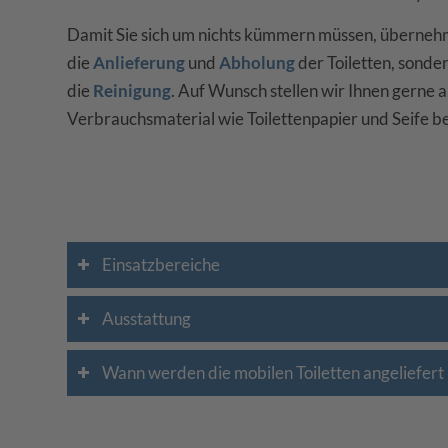
Damit Sie sich um nichts kümmern müssen, übernehm
die
Anlieferung
und
Abholung
der Toiletten, sonde
die
Reinigung
. Auf Wunsch stellen wir Ihnen gerne 
Verbrauchsmaterial wie Toilettenpapier und Seife ber
Einsatzbereiche
Ausstattung
Wann werden die mobilen Toiletten angeliefert