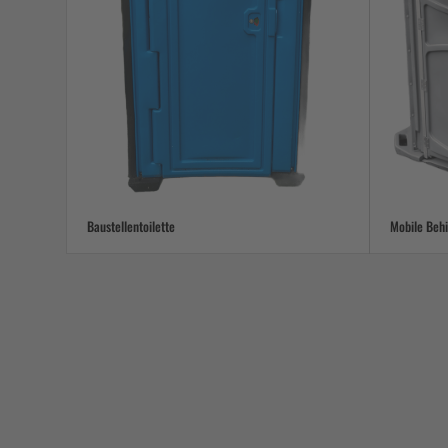
Baustellentoilette
Mobile Behi