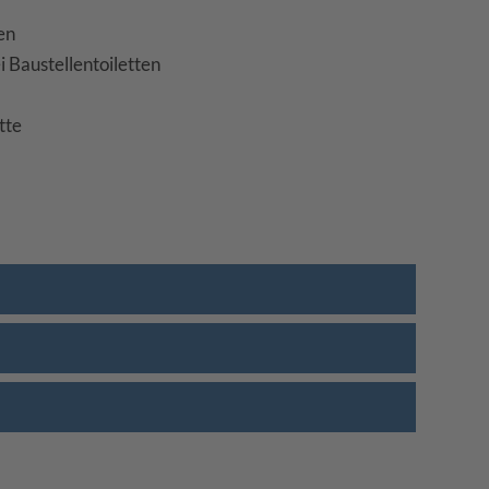
en
 Baustellentoiletten
tte