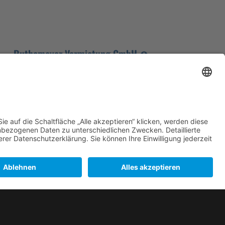
Ruthemeyer Vermietung GmbH
⊗
Industriestraße 22
40764 Langenfeld
Telefon:
02173 / 20483-0
vermietung@ruthemeyer.de