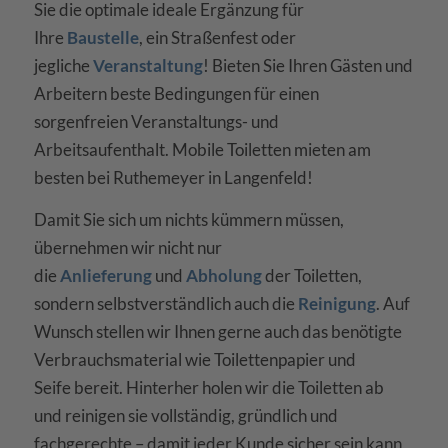
Sie die optimale
ideale Ergänzung für
Ihre
Baustelle
, ein Straßenfest oder
jegliche
Veranstaltung
!
Bieten Sie Ihren Gästen und
Arbeitern beste Bedingungen für einen
sorgenfreien Veranstaltungs- und
Arbeitsaufenthalt. Mobile Toiletten mieten am
besten bei Ruthemeyer in Langenfeld!
Damit Sie sich um nichts kümmern müssen,
übernehmen wir nicht nur
die
Anlieferung
und
Abholung
der Toiletten,
sondern selbstverständlich auch die
Reinigung
. Auf
Wunsch stellen wir Ihnen gerne auch das benötigte
Verbrauchsmaterial wie Toilettenpapier und
Seife bereit. Hinterher holen wir die Toiletten ab
und reinigen sie vollständig, gründlich und
fachgerechte – damit jeder Kunde sicher sein kann,