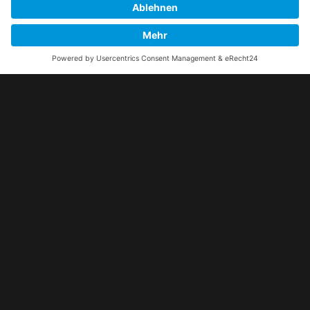
Ruthemeyer Vermietung
Toilettenwagen
|
mobile Toiletten
|
Bautrockner
|
Bauwagen
|
mobile Dusche
|
Baumaschinen
Kontakt
Industriestraße 22
40764 Langenfeld
Telefon:
02173 / 20483-0
E-Mail senden