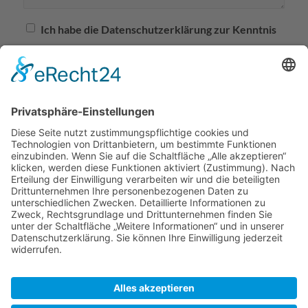
Ich habe die Datenschutzerklärung zur Kenntnis
genommen.
*
Ruthemeyer Vermietung GmbH
⊗
Industriestraße 22
40764 Langenfeld
Telefon:
02173 / 20483-0
vermietung@ruthemeyer.de